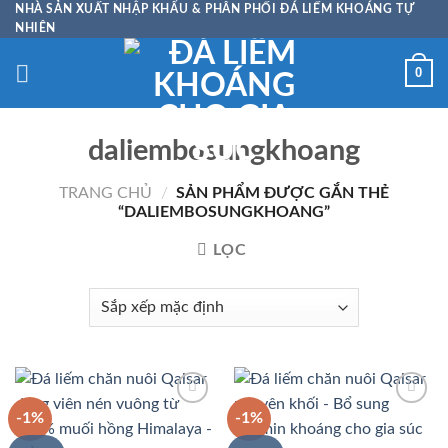
Skip
NHÀ SẢN XUẤT NHẬP KHẨU & PHÂN PHỐI ĐÁ LIẾM KHOÁNG TỰ
NHIÊN
to
content
0
daliembosungkhoang
TRANG CHỦ
/
SẢN PHẨM ĐƯỢC GẮN THẺ
“DALIEMBOSUNGKHOANG”
LỌC
-1%
-1%