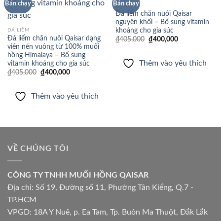
Thêm
Thêm
Bán chạy
Bán chạy
ĐÁ LIẾM
vào
vào
Đá liếm chăn nuôi Qaisar
yêu
yêu
nguyên khối – Bổ sung vitamin
thích
thích
khoáng cho gia súc
ĐÁ LIẾM
Đá liếm chăn nuôi Qaisar dạng
Giá
Giá
₫
405,000
₫
400,000
gốc
hiện
viên nén vuông từ 100% muối
là:
tại
hồng Himalaya – Bổ sung
₫405,000.
là:
Thêm vào yêu thích
vitamin khoáng cho gia súc
₫400,000.
Giá
Giá
₫
405,000
₫
400,000
gốc
hiện
là:
tại
₫405,000.
là:
Thêm vào yêu thích
₫400,000.
VỀ CHÚNG TÔI
CÔNG TY TNHH MUỐI HỒNG QAISAR
Địa chỉ: Số 19, Đường số 11, Phường Tân Kiểng, Q.7 -
TP.HCM
VPGD: 18A Y Nuê, p. Ea Tam, Tp. Buôn Ma Thuột, Đắk Lắk