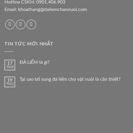
Hotline CSKH:
0901.406.903
Email:
khoathang@daliemchannuoi.com
TIN TỨC MỚI NHẤT
ĐÁ LIẾM là gì?
17
Th12
Tại sao bổ sung đá liếm cho vật nuôi là cần thiết?
19
Th11