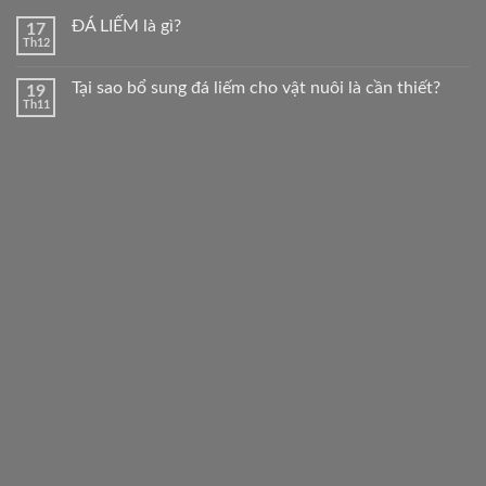
ĐÁ LIẾM là gì?
17
Th12
Tại sao bổ sung đá liếm cho vật nuôi là cần thiết?
19
Th11