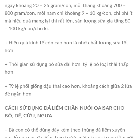
ngày khoảng 20 – 25 gram/con, mỗi tháng khoảng 700 –
800 gram/con, mỗi năm chỉ khoảng 9 – 10 kg/con, chi phí ít
mà hiệu quả mang lại thì rất lớn, sản lượng sữa gia tăng 80
– 100 kg/con/chu kì.
+ Hiệu quả kinh tế còn cao hơn là nhờ chất lượng sữa tốt
hơn
+ Thời gian sử dụng bò sữa dài hơn, tỷ lệ bò loại thải thấp
hơn
+ Tỷ lệ phối giống đậu thai cao hơn, khoảng cách giữa 2 lứa
đẻ ngắn hơn.
CÁCH SỬ DỤNG ĐÁ LIẾM CHĂN NUÔI QAISAR CHO
BÒ, DÊ, CỪU, NGỰA
– Bà con có thể dùng dây kèm theo thùng đá liếm xuyên
qua lỗ của cục đá liếm, treo trước mặt gia súc trong tầm với