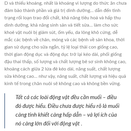
D và thiếu khoáng, nhất là khoáng vi lượng do thức ăn chưa
đảm bảo thành phần và giá trị dinh dưỡng… dẫn đến tình
trạng rối loạn trao đổi chất, khả năng tiêu hoá và hấp thu
dinh dưỡng, khả năng sinh sản và tiết sửa… làm cho sức
khoẻ vật nuôi bị giảm sút, ốm yếu, da lông khô cứng, dễ
mắc các bệnh về chân, móng và các bệnh về sản khoa, thời
gian sử dụng cho sữa ngắn, tỷ lệ loại thải con giống cao,
thời gian động dục và động dục trở lại kéo dài, phối giống
đậu thai thấp, số lượng và chất lượng bê sơ sinh không cao,
khoảng cách giữa 2 lứa đẻ kéo dài, năng suất, chất lượng
sữa không cao… như vậy, năng suất, chất lượng và hiệu quả
kinh tế trong chăn nuôi sẽ không cao và không bền vững.
Tất cả các loài động vật đều cần muối – điều
đó được hiểu. Điều chưa được hiểu rõ là muối
càng tinh khiết càng hấp dẫn – và lợi ích của
nó càng lớn đối với động vật .