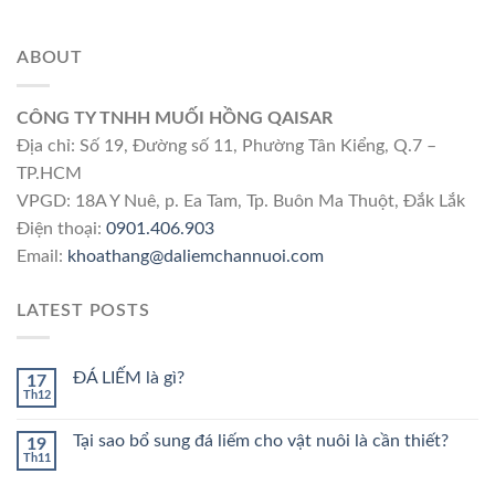
ABOUT
CÔNG TY TNHH MUỐI HỒNG QAISAR
Địa chỉ: Số 19, Đường số 11, Phường Tân Kiểng, Q.7 –
TP.HCM
VPGD: 18A Y Nuê, p. Ea Tam, Tp. Buôn Ma Thuột, Đắk Lắk
Điện thoại:
0901.406.903
Email:
khoathang@daliemchannuoi.com
LATEST POSTS
ĐÁ LIẾM là gì?
17
Th12
Tại sao bổ sung đá liếm cho vật nuôi là cần thiết?
19
Th11