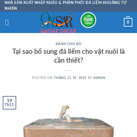
Skip
NHÀ SẢN XUẤT NHẬP KHẨU & PHÂN PHỐI ĐÁ LIẾM KHOÁNG TỰ
NHIÊN
to
content
0
DÀNH CHO BÒ
Tại sao bổ sung đá liếm cho vật nuôi là
cần thiết?
POSTED ON
THÁNG 11 19, 2015
BY
ADMIN
19
Th11