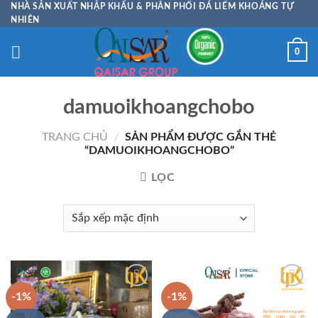
Skip
NHÀ SẢN XUẤT NHẬP KHẨU & PHÂN PHỐI ĐÁ LIẾM KHOÁNG TỰ
NHIÊN
to
content
0
damuoikhoangchobo
TRANG CHỦ
/
SẢN PHẨM ĐƯỢC GẮN THẺ
“DAMUOIKHOANGCHOBO”
LỌC
-1%
-1%