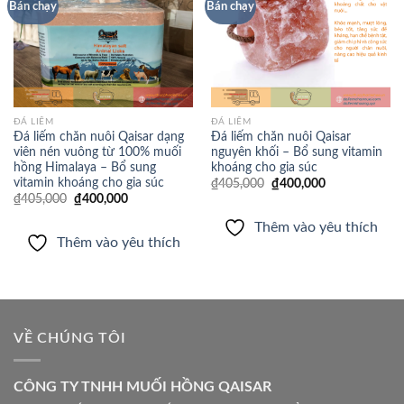
Thêm
Thêm
Bán chạy
Bán chạy
vào
vào
yêu
yêu
thích
thích
ĐÁ LIẾM
ĐÁ LIẾM
Đá liếm chăn nuôi Qaisar dạng
Đá liếm chăn nuôi Qaisar
viên nén vuông từ 100% muối
nguyên khối – Bổ sung vitamin
hồng Himalaya – Bổ sung
khoáng cho gia súc
vitamin khoáng cho gia súc
Giá
Giá
₫
405,000
₫
400,000
gốc
hiện
Giá
Giá
₫
405,000
₫
400,000
là:
tại
gốc
hiện
₫405,000.
là:
là:
tại
Thêm vào yêu thích
₫400,000.
₫405,000.
là:
Thêm vào yêu thích
₫400,000.
VỀ CHÚNG TÔI
CÔNG TY TNHH MUỐI HỒNG QAISAR