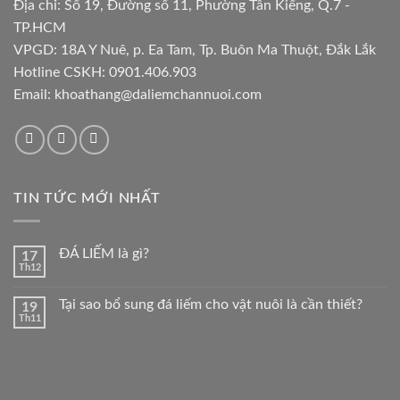
Địa chỉ: Số 19, Đường số 11, Phường Tân Kiểng, Q.7 -
TP.HCM
VPGD: 18A Y Nuê, p. Ea Tam, Tp. Buôn Ma Thuột, Đắk Lắk
Hotline CSKH:
0901.406.903
Email:
khoathang@daliemchannuoi.com
TIN TỨC MỚI NHẤT
ĐÁ LIẾM là gì?
17
Th12
Tại sao bổ sung đá liếm cho vật nuôi là cần thiết?
19
Th11